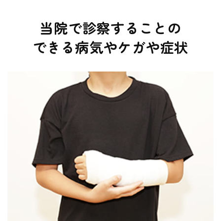
スのため午後の診療開始時間が遅れる可能性がありま
す。ご迷惑をおかけして申し訳ありません。
当院で診察することの
できる病気やケガや症状
2025.12.16
年末年始のお知らせ：12月28日～1月4日まで休診とさ
せていただきます。
2025.12.16
お知らせ：インフルエンザ予防接種のフルミスト（鼻
にスプレーするタイプ）は
2025年12月16日終了となりました。