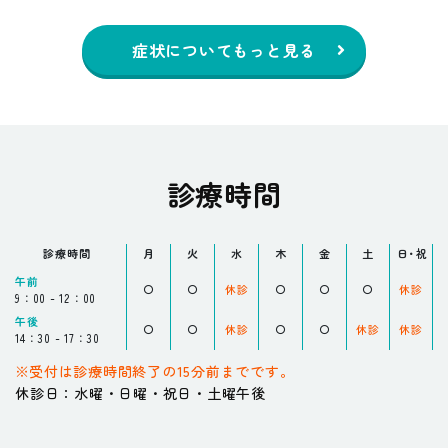
症状についてもっと見る
診療時間
診療時間
月
火
水
木
金
土
日・祝
午前
〇
〇
休診
〇
〇
〇
休診
9：00 - 12：00
午後
〇
〇
休診
〇
〇
休診
休診
14：30 - 17：30
※
受付は診療時間終了の15分前までです。
休診日：水曜・日曜・祝日・土曜午後